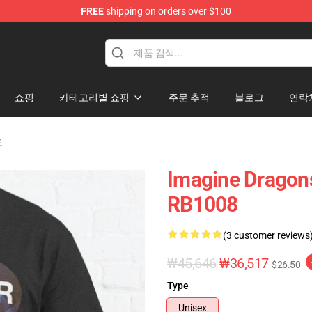
FREE
shipping on orders over $100
rchandise Shop
쇼핑
카테고리별 쇼핑
주문 추적
블로그
연락
츠
Imagine Dragons 
RB1008
(3 customer reviews
₩45,646
₩36,517
$26.50
Type
Unisex