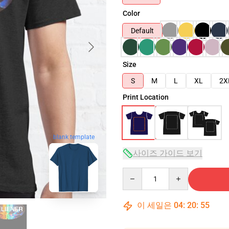
Color
Default
Size
S
M
L
XL
2X
Print Location
blank template
사이즈 가이드 보기
Quantity
이 세일은
04
:
20
:
54