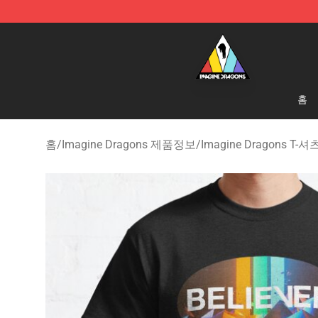
Imagine Dragons Store - Official Imagine Dragons Me
홈
홈
/
Imagine Dragons 제품정보
/
Imagine Dragons T-셔