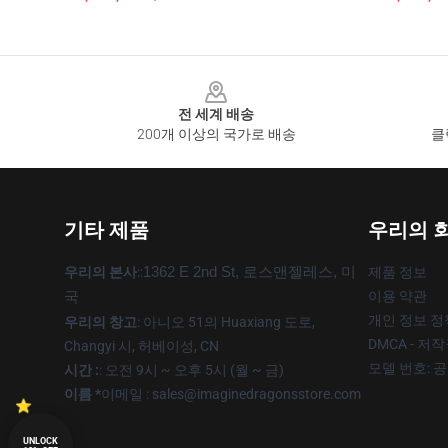
Footer
전 세계 배송
200개 이상의 국가로 배송
클
기타 제품
우리의 
우리의 본사
::
1362 E 2nd St, 로스앤젤레스, 미
제품 정보
이용 약관
국
개인 정보 정
우리의 창고
: 아니오 51의 Huaxiang 도로,
DMCA - 저
Changyi 시, 허베이성, CN
모델 번호: 
시간 :
: 오전 9시 ~ 오후 5시 (월 ~ 금)
이름 *
이메일 : sales@imaginedragonsstore.com
UNLOCK