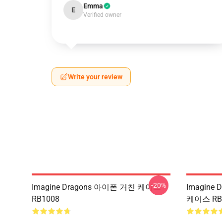
Emma
E
Verified owner
Write your review
-20%
Imagine Dragons 아이폰 거친 케이스
Imagine
RB1008
케이스 RB