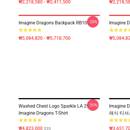
₩2,218,580 - ₩2,411,500
₩2,218,58
-20%
Imagine Dragons Backpack RB1008
Imagine 
₩5,084,820 - ₩5,718,700
₩5,084,82
-20%
Washed Chest Logo Sparkle LA 2904
Imagine 
Imagine Dragons T-Shirt
래식 티셔츠
₩4,823,000
₩3,651,70
$35