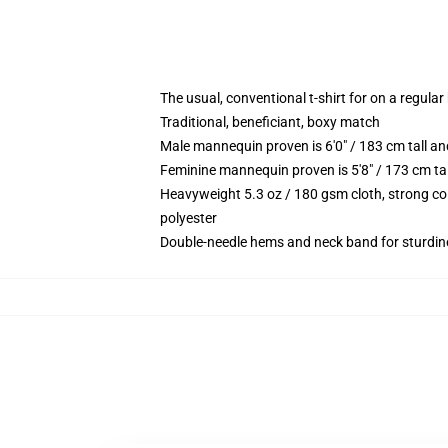
The usual, conventional t-shirt for on a regular
Traditional, beneficiant, boxy match
Male mannequin proven is 6'0" / 183 cm tall 
Feminine mannequin proven is 5'8" / 173 cm t
Heavyweight 5.3 oz / 180 gsm cloth, strong co
polyester
Double-needle hems and neck band for sturdin