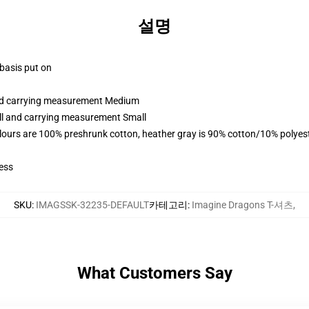
설명
 basis put on
and carrying measurement Medium
all and carrying measurement Small
lours are 100% preshrunk cotton, heather gray is 90% cotton/10% polyes
ess
SKU
:
IMAGSSK-32235-DEFAULT
카테고리
:
Imagine Dragons T-셔츠
,
What Customers Say