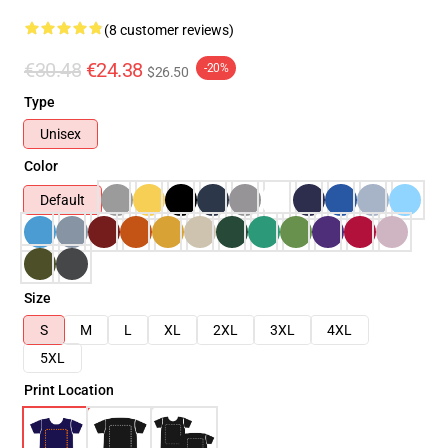
(8 customer reviews)
€30.48
€24.38
-20%
$26.50
Type
Unisex
Color
Default
Size
S
M
L
XL
2XL
3XL
4XL
5XL
Print Location