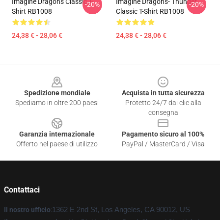
Imagine Dragons Classic T-
Imagine Dragons- Thunder
-20%
-20%
Shirt RB1008
Classic T-Shirt RB1008
24,38 € - 28,06 €
24,38 € - 28,06 €
Footer
Spedizione mondiale
Acquista in tutta sicurezza
Spediamo in oltre 200 paesi
Protetto 24/7 dai clic alla
consegna
Garanzia internazionale
Pagamento sicuro al 100%
Offerto nel paese di utilizzo
PayPal / MasterCard / Visa
Contattaci
Il nostro ufficio
:
1362 E 2nd St, Los Angeles, CA 90012, US