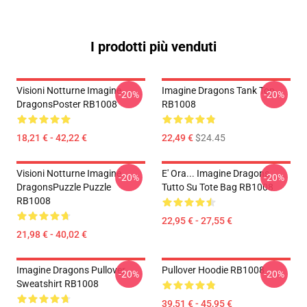
I prodotti più venduti
Visioni Notturne Imagine
Imagine Dragons Tank Top
-20%
-20%
DragonsPoster RB1008
RB1008
18,21 € - 42,22 €
22,49 €
$24.45
Visioni Notturne Imagine
E' Ora... Imagine Dragons
-20%
-20%
DragonsPuzzle Puzzle
Tutto Su Tote Bag RB1008
RB1008
22,95 € - 27,55 €
21,98 € - 40,02 €
Imagine Dragons Pullover
Pullover Hoodie RB1008
-20%
-20%
Sweatshirt RB1008
39,51 € - 45,95 €