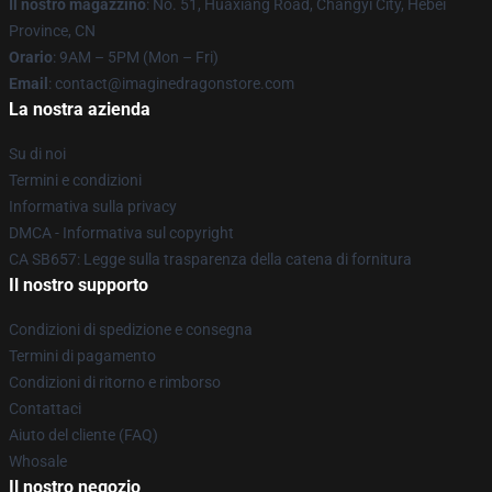
Il nostro magazzino
: No. 51, Huaxiang Road, Changyi City, Hebei
Province, CN
Orario
: 9AM – 5PM (Mon – Fri)
Email
: contact@imaginedragonstore.com
La nostra azienda
Su di noi
Termini e condizioni
Informativa sulla privacy
DMCA - Informativa sul copyright
CA SB657: Legge sulla trasparenza della catena di fornitura
Il nostro supporto
Condizioni di spedizione e consegna
Termini di pagamento
Condizioni di ritorno e rimborso
Contattaci
Aiuto del cliente (FAQ)
Whosale
Il nostro negozio