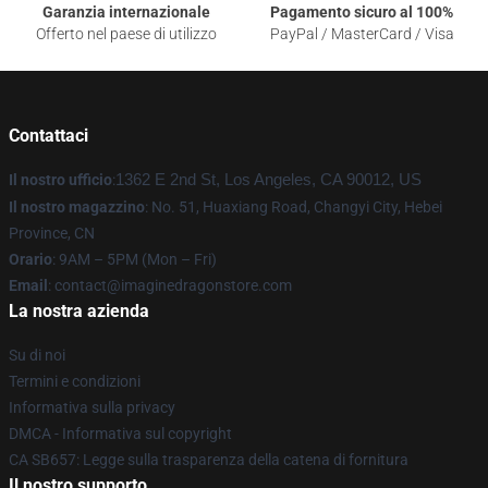
Garanzia internazionale
Pagamento sicuro al 100%
Offerto nel paese di utilizzo
PayPal / MasterCard / Visa
Contattaci
Il nostro ufficio
:
1362 E 2nd St, Los Angeles, CA 90012, US
Il nostro magazzino
: No. 51, Huaxiang Road, Changyi City, Hebei
Province, CN
Orario
: 9AM – 5PM (Mon – Fri)
Email
: contact@imaginedragonstore.com
La nostra azienda
Su di noi
Termini e condizioni
Informativa sulla privacy
DMCA - Informativa sul copyright
CA SB657: Legge sulla trasparenza della catena di fornitura
Il nostro supporto