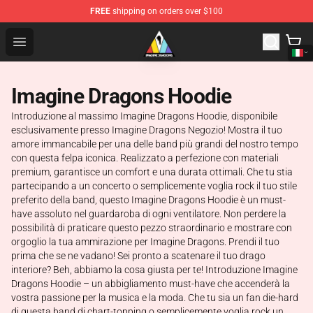
FREE
shipping on orders over $100
Imagine Dragons Store - Official Imagine Dragons Merc
Open menu
Imagine Dragons Hoodie
Introduzione al massimo Imagine Dragons Hoodie, disponibile
esclusivamente presso Imagine Dragons Negozio! Mostra il tuo
amore immancabile per una delle band più grandi del nostro tempo
con questa felpa iconica. Realizzato a perfezione con materiali
premium, garantisce un comfort e una durata ottimali. Che tu stia
partecipando a un concerto o semplicemente voglia rock il tuo stile
preferito della band, questo Imagine Dragons Hoodie è un must-
have assoluto nel guardaroba di ogni ventilatore. Non perdere la
possibilità di praticare questo pezzo straordinario e mostrare con
orgoglio la tua ammirazione per Imagine Dragons. Prendi il tuo
prima che se ne vadano! Sei pronto a scatenare il tuo drago
interiore? Beh, abbiamo la cosa giusta per te! Introduzione Imagine
Dragons Hoodie – un abbigliamento must-have che accenderà la
vostra passione per la musica e la moda. Che tu sia un fan die-hard
di questa band di chart-topping o semplicemente voglia rock un