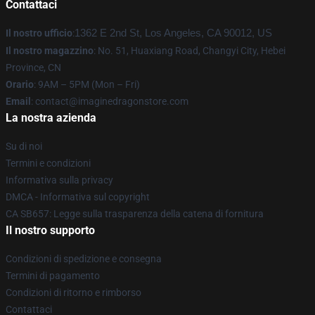
Contattaci
Il nostro ufficio
:
1362 E 2nd St, Los Angeles, CA 90012, US
Il nostro magazzino
: No. 51, Huaxiang Road, Changyi City, Hebei
Province, CN
Orario
: 9AM – 5PM (Mon – Fri)
Email
: contact@imaginedragonstore.com
La nostra azienda
Su di noi
Termini e condizioni
Informativa sulla privacy
DMCA - Informativa sul copyright
CA SB657: Legge sulla trasparenza della catena di fornitura
Il nostro supporto
Condizioni di spedizione e consegna
Termini di pagamento
Condizioni di ritorno e rimborso
Contattaci