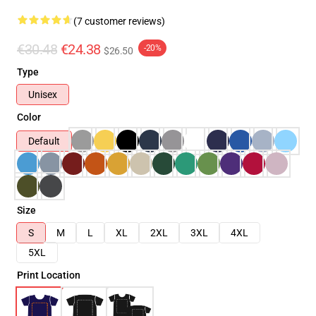
(7 customer reviews)
€30.48
€24.38
-20%
$26.50
Type
Unisex
Color
Default
Size
S
M
L
XL
2XL
3XL
4XL
5XL
Print Location