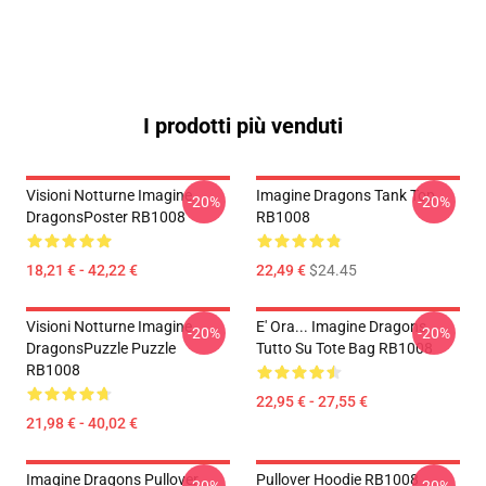
I prodotti più venduti
Visioni Notturne Imagine
Imagine Dragons Tank Top
-20%
-20%
DragonsPoster RB1008
RB1008
18,21 € - 42,22 €
22,49 €
$24.45
Visioni Notturne Imagine
E' Ora... Imagine Dragons
-20%
-20%
DragonsPuzzle Puzzle
Tutto Su Tote Bag RB1008
RB1008
22,95 € - 27,55 €
21,98 € - 40,02 €
Imagine Dragons Pullover
Pullover Hoodie RB1008