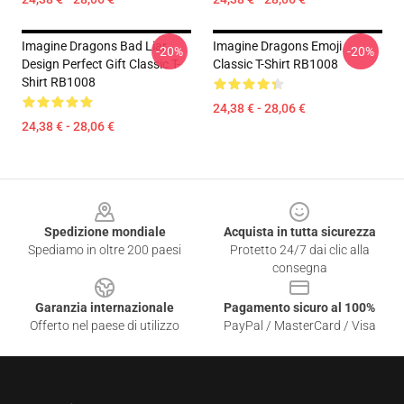
Imagine Dragons Bad Liar
Imagine Dragons Emoji
-20%
-20%
Design Perfect Gift Classic T-
Classic T-Shirt RB1008
Shirt RB1008
24,38 € - 28,06 €
24,38 € - 28,06 €
Footer
Spedizione mondiale
Acquista in tutta sicurezza
Spediamo in oltre 200 paesi
Protetto 24/7 dai clic alla
consegna
Garanzia internazionale
Pagamento sicuro al 100%
Offerto nel paese di utilizzo
PayPal / MasterCard / Visa