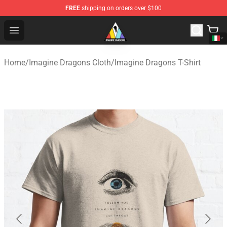
FREE
shipping on orders over $100
Imagine Dragons Store - Official Imagine Dragons Merc
Open menu
Home
/
Imagine Dragons Cloth
/
Imagine Dragons T-Shirt