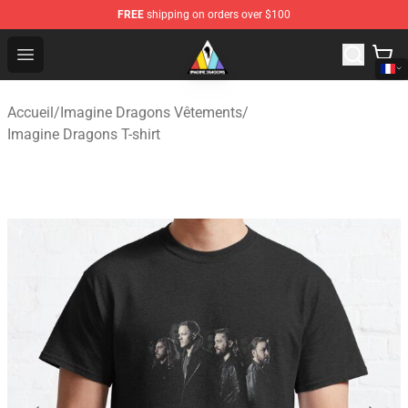
FREE
shipping on orders over $100
Imagine Dragons Store - Official Imagine Dragons Merc
Open menu
Accueil
/
Imagine Dragons Vêtements
/
Imagine Dragons T-shirt