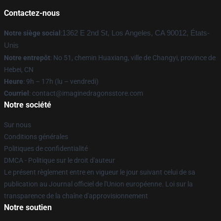
Contactez-nous
Notre siège social
:
1362 E 2nd St, Los Angeles, CA 90012, États-
Unis
Notre entrepôt
: No 51, chemin Huaxiang, ville de Changyi, province de
Hebei, CN
Heure
: 9h – 17h (lu – vendredi)
Courriel
: contact@imaginedragonsstore.com
Notre société
Sur nous
Conditions générales
Politiques de confidentialité
DMCA - Politique sur le droit d'auteur
Le présent règlement entre en vigueur le jour suivant celui de sa
publication au Journal officiel de l'Union européenne. Loi sur la
transparence de la chaîne d'approvisionnement
Notre soutien