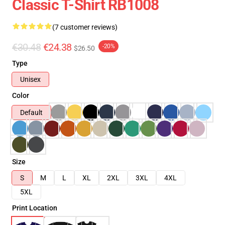
Classic T-Shirt RB1008
(7 customer reviews)
€30.48
€24.38
-20%
$26.50
Type
Unisex
Color
Default
Size
S
M
L
XL
2XL
3XL
4XL
5XL
Print Location