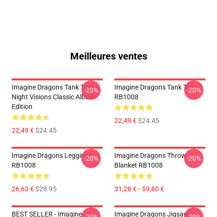
Meilleures ventes
Imagine Dragons Tank Tops -
Imagine Dragons Tank Top
-20%
-20%
Night Visions Classic Album
RB1008
Edition
22,49 €
$24.45
22,49 €
$24.45
Imagine Dragons Leggings
Imagine Dragons Throw
-20%
-20%
RB1008
Blanket RB1008
26,63 €
$28.95
31,28 € - 59,80 €
BEST SELLER - Imagine
Imagine Dragons Jigsaw