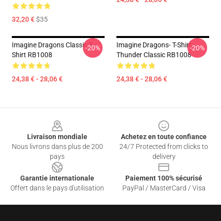
32,20 €
$35
Imagine Dragons Classic T-
Imagine Dragons- T-Shirt
-20%
-20%
Shirt RB1008
Thunder Classic RB1008
24,38 € - 28,06 €
24,38 € - 28,06 €
Footer
Livraison mondiale
Achetez en toute confiance
Nous livrons dans plus de 200
24/7 Protected from clicks to
pays
delivery
Garantie internationale
Paiement 100% sécurisé
Offert dans le pays d'utilisation
PayPal / MasterCard / Visa