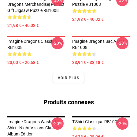
-20%
-20%
Dragons Merchandise| Perfect
Puzzle RB1008
Gift Jigsaw Puzzle RB1008
21,98 € - 40,02 €
21,98 € - 40,02 €
Imagine Dragons Classic Mug
Imagine Dragons Sac À Dos
-20%
-20%
RB1008
RB1008
23,00 € - 26,68 €
33,94 € - 38,18 €
VOIR PLUS
Produits connexes
Imagine Dragons Washed T-
T-Shirt Classique RB1008
-20%
-20%
Shirt - Night Visions Classic
Album Edition
24,38 € - 28,06 €