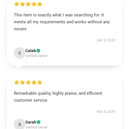
This item is exactly what I was searching for. It
meets all my requirements and works without any
issues.
Dec 2, 2024
Caleb
C
Verified owner
Remarkable quality, highly praise, and efficient
customer service.
Nov 8, 2024
Sarah
S
Verified owner