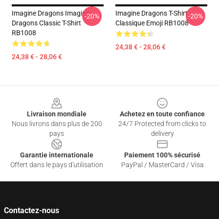
Imagine Dragons Imagine
Imagine Dragons T-Shirt
-20%
-20%
Dragons Classic T-Shirt
Classique Emoji RB1008
RB1008
24,38 € - 28,06 €
24,38 € - 28,06 €
Footer
Livraison mondiale
Achetez en toute confiance
Nous livrons dans plus de 200
24/7 Protected from clicks to
pays
delivery
Garantie internationale
Paiement 100% sécurisé
Offert dans le pays d'utilisation
PayPal / MasterCard / Visa
Contactez-nous