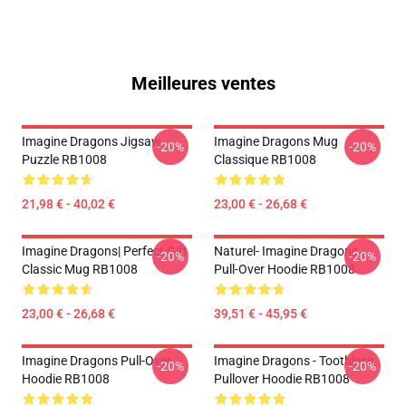
Meilleures ventes
Imagine Dragons Jigsaw
Imagine Dragons Mug
-20%
-20%
Puzzle RB1008
Classique RB1008
21,98 € - 40,02 €
23,00 € - 26,68 €
Imagine Dragons| Perfect Gift
Naturel- Imagine Dragons
-20%
-20%
Classic Mug RB1008
Pull-Over Hoodie RB1008
23,00 € - 26,68 €
39,51 € - 45,95 €
Imagine Dragons Pull-Over
Imagine Dragons - Toothless
-20%
-20%
Hoodie RB1008
Pullover Hoodie RB1008