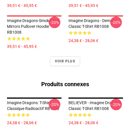
39,51 € - 45,95 €
39,51 € - 45,95 €
Imagine Dragons-Smoke And
Imagine Dragons - Demons
-20%
-20%
Mirrors Pullover Hoodie
Classic T-Shirt RB1008
RB1008
24,38 € - 28,06 €
39,51 € - 45,95 €
VOIR PLUS
Produits connexes
Imagine Dragons: T-Shirt
BELIEVER - Imagine Dragons
-20%
-20%
Classique Radioactif RB1008
Classic T-Shirt RB1008
24,38 € - 28,06 €
24,38 € - 28,06 €