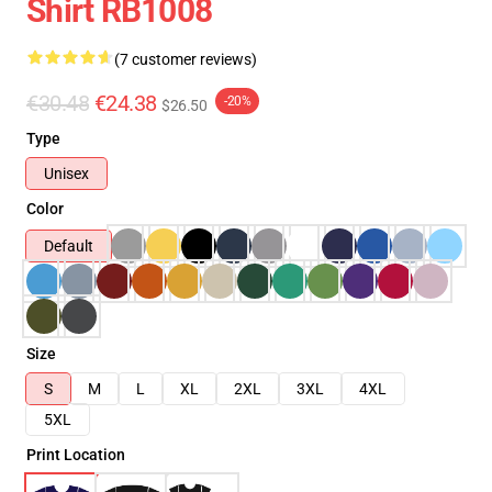
Shirt RB1008
(7 customer reviews)
€30.48
€24.38
-20%
$26.50
Type
Unisex
Color
Default
Size
S
M
L
XL
2XL
3XL
4XL
5XL
Print Location