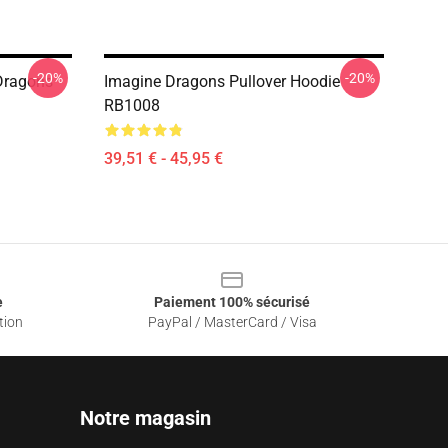
-20%
-20%
Dragons
Imagine Dragons Pullover Hoodie
RB1008
39,51 € - 45,95 €
e
Paiement 100% sécurisé
tion
PayPal / MasterCard / Visa
Notre magasin