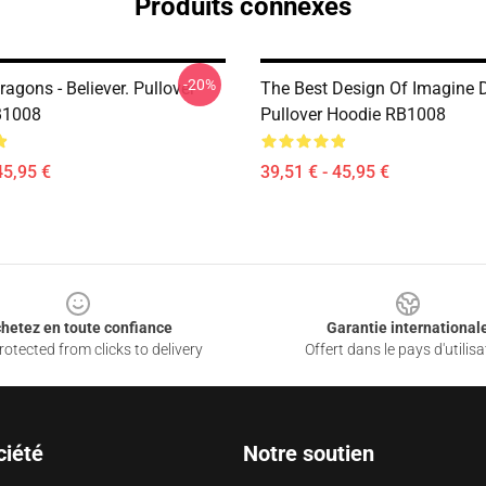
Produits connexes
-20%
agons - Believer. Pullover
The Best Design Of Imagine 
B1008
Pullover Hoodie RB1008
45,95 €
39,51 € - 45,95 €
hetez en toute confiance
Garantie international
otected from clicks to delivery
Offert dans le pays d'utilisa
ciété
Notre soutien