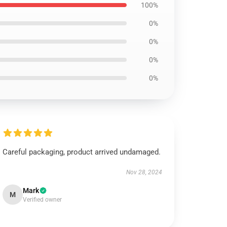
100%
0%
0%
0%
0%
Careful packaging, product arrived undamaged.
Nov 28, 2024
Mark
M
Verified owner