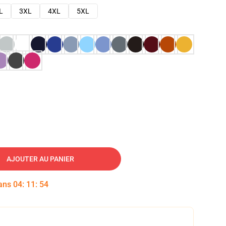
L
3XL
4XL
5XL
AJOUTER AU PANIER
dans
04
:
11
:
53