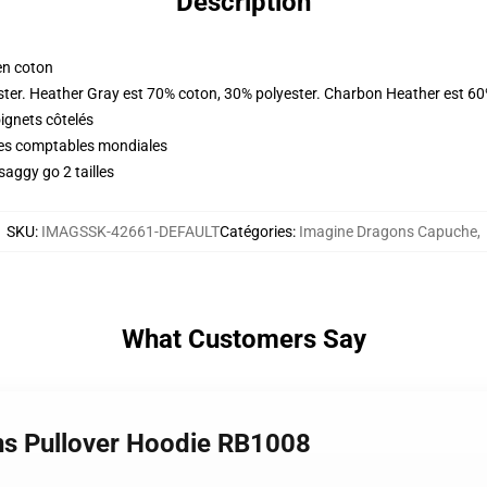
Description
en coton
ster. Heather Gray est 70% coton, 30% polyester. Charbon Heather est 60
oignets côtelés
ques comptables mondiales
aggy go 2 tailles
SKU
:
IMAGSSK-42661-DEFAULT
Catégories
:
Imagine Dragons Capuche
,
What Customers Say
ns Pullover Hoodie RB1008