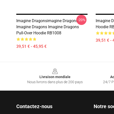
-20%
Imagine Dragonsimagine Dragons
Imagine Dr
Imagine Dragons Imagine Dragons
Hoodie R
Pull-Over Hoodie RB1008
39,51 € - 
39,51 € - 45,95 €
Footer
Livraison mondiale
Ac
Nous livrons dans plus de 200 pays
24/7 Pr
Contactez-nous
Notre so