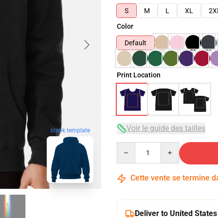
S
M
L
XL
2X
Color
Default
Print Location
Voir le guide des tailles
blank template
Quantity
Cette vente se termine 
Deliver to United States