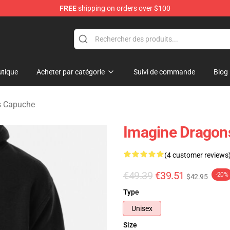
FREE
shipping on orders over $100
rchandise Shop
tique
Acheter par catégorie
Suivi de commande
Blog
s Capuche
Imagine Dragon
(4 customer reviews
€49.39
€39.51
-20%
$42.95
Type
Unisex
Size