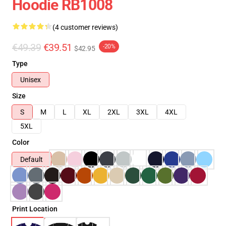
Hoodie RB1008
(4 customer reviews)
€49.39
€39.51
-20%
$42.95
Type
Unisex
Size
S
M
L
XL
2XL
3XL
4XL
5XL
Color
Default
Print Location