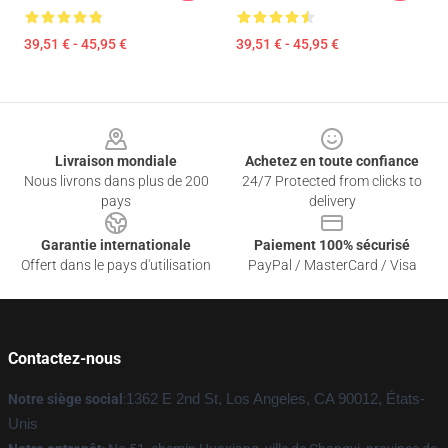
39,51 € - 45,95 €
39,51 € - 45,95 €
Footer
Livraison mondiale
Achetez en toute confiance
Nous livrons dans plus de 200
24/7 Protected from clicks to
pays
delivery
Garantie internationale
Paiement 100% sécurisé
Offert dans le pays d'utilisation
PayPal / MasterCard / Visa
Contactez-nous
Notre siège social
:
1362 E 2nd St, Los Angeles, CA 90012, États-
Unis