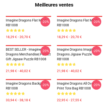
Meilleures ventes
Imagine Dragons Flat Mask
Imagine Dragons Flat Mask
-20%
-20%
RB1008
RB1008
18,29 € - 20,70 €
18,29 € - 20,70 €
BEST SELLER - Imagine
Imagine Dragons Imagine
-20%
-20%
Dragons Merchandise| Perfect
Dragons Jigsaw Puzzle
Gift Jigsaw Puzzle RB1008
RB1008
21,98 € - 40,02 €
21,98 € - 40,02 €
Imagine Dragons Backpack
Imagine Dragons All Over
-20%
-20%
RB1008
Print Tote Bag RB1008
33,94 € - 38,18 €
22,95 € - 27,55 €