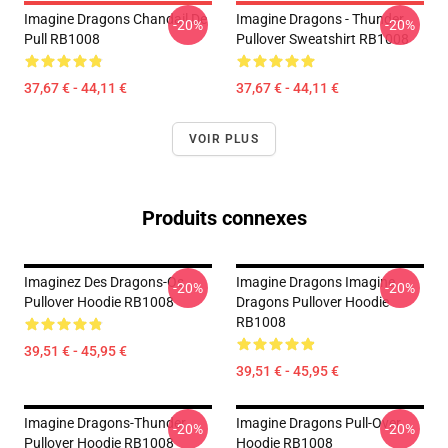
Imagine Dragons Chandail De
Imagine Dragons - Thunder
-20%
-20%
Pull RB1008
Pullover Sweatshirt RB1008
37,67 € - 44,11 €
37,67 € - 44,11 €
VOIR PLUS
Produits connexes
Imaginez Des Dragons-Os
Imagine Dragons Imagine
-20%
-20%
Pullover Hoodie RB1008
Dragons Pullover Hoodie
RB1008
39,51 € - 45,95 €
39,51 € - 45,95 €
Imagine Dragons-Thunder
Imagine Dragons Pull-Over
-20%
-20%
Pullover Hoodie RB1008
Hoodie RB1008