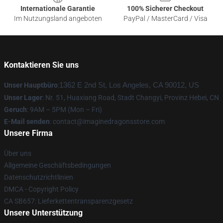
Internationale Garantie
100% Sicherer Checkout
Im Nutzungsland angeboten
PayPal / MasterCard / Visa
Kontaktieren Sie uns
Unser Hauptbüro
:
1362 E 2nd St, Los Angeles, CA 90012, US
Unser Lager
: Nr. 51, Huaxiang Road, Stadt Changyi, Provinz Hebei, CN
Geruch
: 9AM – 5PM (Mon – Fri)
E-Mail senden
: contact@imaginedragonsstore.com
Unsere Firma
Über uns
Allgemeine Geschäftsbedingungen
Datenschutzrichtlinien
DMCA - Copyright Policy
CA SB657: Lieferkettentransparenzgesetz
Unsere Unterstützung