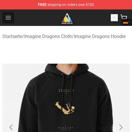
FREE
shipping on orders over $100
Imagine Dragons Store - Official Imagine Dragons Merc
Open menu
Startseite
/
Imagine Dragons Cloth
/
Imagine Dragons Hoodie