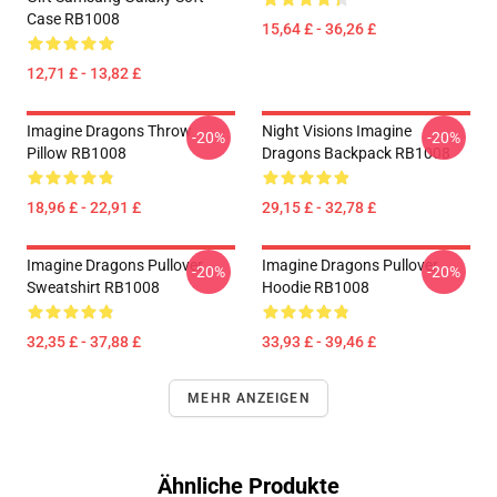
Case RB1008
15,64 £ - 36,26 £
12,71 £ - 13,82 £
Imagine Dragons Throw
Night Visions Imagine
-20%
-20%
Pillow RB1008
Dragons Backpack RB1008
18,96 £ - 22,91 £
29,15 £ - 32,78 £
Imagine Dragons Pullover
Imagine Dragons Pullover
-20%
-20%
Sweatshirt RB1008
Hoodie RB1008
32,35 £ - 37,88 £
33,93 £ - 39,46 £
MEHR ANZEIGEN
Ähnliche Produkte