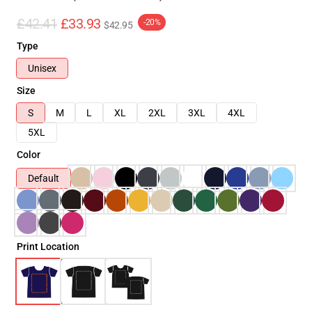
£42.41
£33.93
-20%
$42.95
Type
Unisex
Size
S
M
L
XL
2XL
3XL
4XL
5XL
Color
Default
Print Location