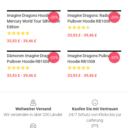
Imagine Dragons Hoodies -
Imagine Dragons: Radioactive
-20%
-20%
Mercury World Tour Silhouette
Pullover Hoodie RB1008
Edition
33,93 £ - 39,46 £
33,93 £ - 39,46 £
Dämonen Imagine Dragons
Imagine Dragons Pullover
-20%
-20%
Pullover Hoodie RB1008
Hoodie RB1008
33,93 £ - 39,46 £
33,93 £ - 39,46 £
Footer
Weltweiter Versand
Kaufen Sie mit Vertrauen
Wir versenden in über 200 Länder
24/7 Schutz von Klicks bis zur
Lieferung