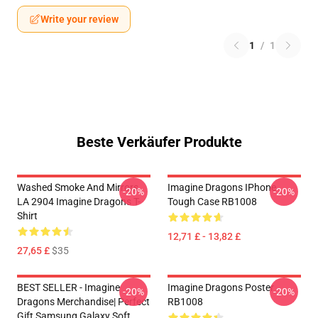
Write your review
1
/
1
Beste Verkäufer Produkte
Washed Smoke And Mirrors
Imagine Dragons IPhone
-20%
-20%
LA 2904 Imagine Dragons T-
Tough Case RB1008
Shirt
12,71 £ - 13,82 £
27,65 £
$35
BEST SELLER - Imagine
Imagine Dragons Poster
-20%
-20%
Dragons Merchandise| Perfect
RB1008
Gift Samsung Galaxy Soft