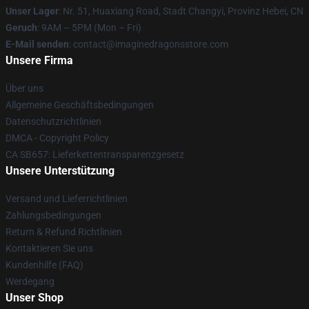
Unser Lager
: Nr. 51, Huaxiang Road, Stadt Changyi, Provinz Hebei, CN
Geruch
: 9AM – 5PM (Mon – Fri)
E-Mail senden
: contact@imaginedragonsstore.com
Unsere Firma
Über uns
Allgemeine Geschäftsbedingungen
Datenschutzrichtlinien
DMCA - Copyright Policy
CA SB657: Lieferkettentransparenzgesetz
Unsere Unterstützung
Versand und Lieferrichtlinien
Zahlungsbedingungen
Return & Refund Richtlinien
Kontaktieren Sie uns
Kundenhilfe (FAQ)
Werdegang
Unser Shop