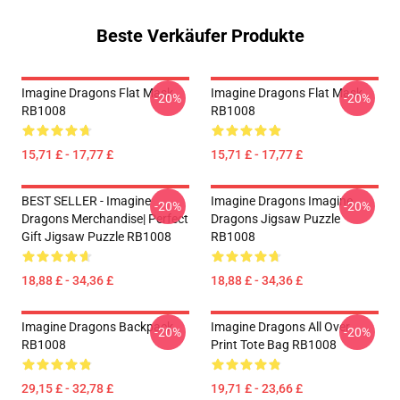
Beste Verkäufer Produkte
Imagine Dragons Flat Mask
Imagine Dragons Flat Mask
-20%
-20%
RB1008
RB1008
15,71 £ - 17,77 £
15,71 £ - 17,77 £
BEST SELLER - Imagine
Imagine Dragons Imagine
-20%
-20%
Dragons Merchandise| Perfect
Dragons Jigsaw Puzzle
Gift Jigsaw Puzzle RB1008
RB1008
18,88 £ - 34,36 £
18,88 £ - 34,36 £
Imagine Dragons Backpack
Imagine Dragons All Over
-20%
-20%
RB1008
Print Tote Bag RB1008
29,15 £ - 32,78 £
19,71 £ - 23,66 £