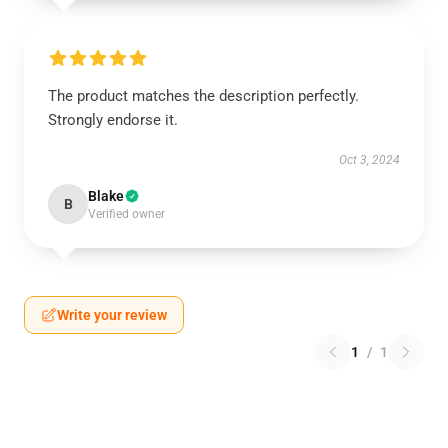
The product matches the description perfectly.
Strongly endorse it.
Oct 3, 2024
Blake
B
Verified owner
Write your review
1
/
1