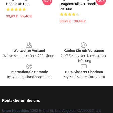
-20%
-20%
Hoodie RB1008
DragonsPullover Hoodie
RB1008
33,93 £ - 39,46 £
33,93 £ - 39,46 £
Footer
Weltweiter Versand
Kaufen Sie mit Vertrauen
Wir versenden in über 200 Länder
24/7 Schutz von Klicks bis zur
Lieferung
Internationale Garantie
100% Sicherer Checkout
Im Nutzungsland angeboten
PayPal / MasterCard / Visa
Kontaktieren Sie uns
Unser Hauptbüro
:
1362 E 2nd St, Los Angeles, CA 90012, US