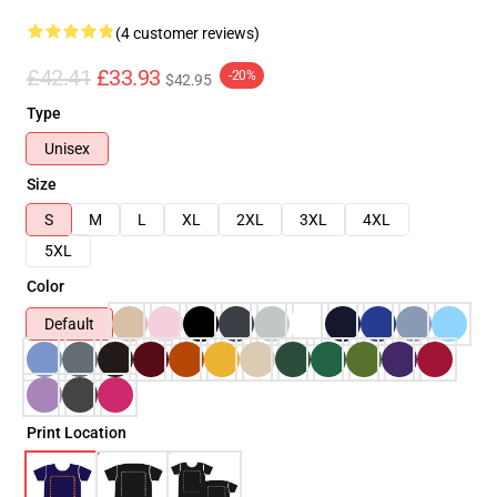
(4 customer reviews)
£42.41
£33.93
-20%
$42.95
Type
Unisex
Size
S
M
L
XL
2XL
3XL
4XL
5XL
Color
Default
Print Location