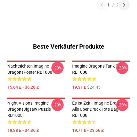
1
/
2
Beste Verkäufer Produkte
Nachtsichten Imagine
Imagine Dragons Tank Top
-20%
-20%
DragonsPoster RB1008
RB1008
15,64 £ - 36,26 £
19,31 £
$24.45
Night Visions Imagine
Es Ist Zeit - Imagine Dragons
-20%
-20%
DragonsJigsaw Puzzle
Alle Über Druck Tote Bag
RB1008
RB1008
18,88 £ - 34,36 £
19,71 £ - 23,66 £